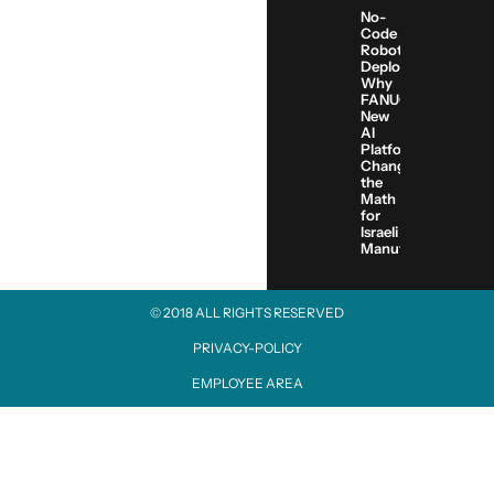
No-
Code
Robot
Deployment:
Why
FANUC’s
New
AI
Platform
Changes
the
Math
for
Israeli
Manufacturers
© 2018 ALL RIGHTS RESERVED​
PRIVACY-POLICY
EMPLOYEE AREA