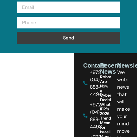
Send
Contact
Recent
Newsle
News
+972
We
Robots
(04)
write
Are
Now
888-
news
a
4494
that
Cybersecurity
Decision:
will
+972
What
make
IFR’s
(04)
2026
your
Trends
888-
Mean
mind
4493
for
move
Israeli
+972
Manufacturers